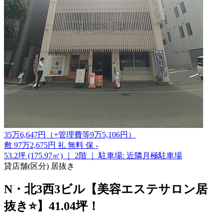
35
万
6,647
円
（+管理費等
9
万
5,106
円
）
敷
97万2,675円
礼
無料
保
-
53.2坪 (175.97㎡)
｜
2階
｜
駐車場: 近隣月極駐車場
貸店舗(区分)
居抜き
N・北3西3ビル【美容エステサロン居
抜き⭐】41.04坪！