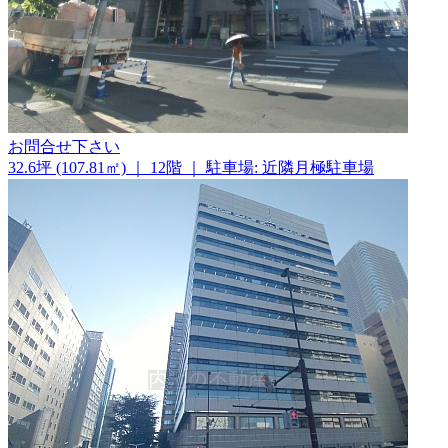
お問合せ下さい
32.6坪 (107.81㎡)
｜
12階
｜
駐車場: 近隣月極駐車場