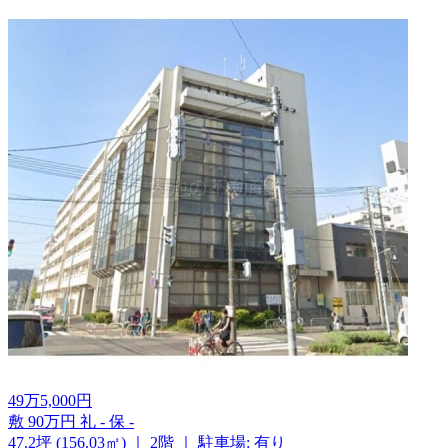
49
万
5,000
円
敷
90万円
礼
-
保
-
47.2坪 (156.03㎡)
｜
2階
｜
駐車場: 有り