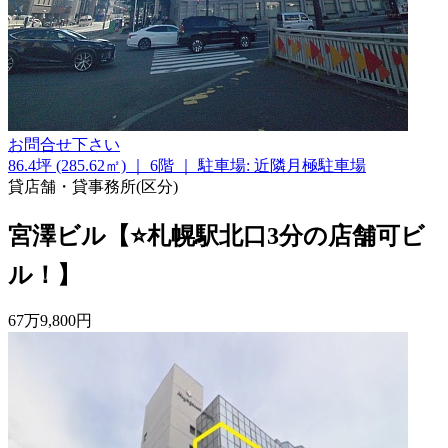
お問合せ下さい
86.4坪 (285.62㎡)
｜
6階
｜
駐車場: 近隣月極駐車場
貸店舗・貸事務所(区分)
宮澤ビル【⭐札幌駅北口3分の店舗可ビ
ル！】
67
万
9,800
円