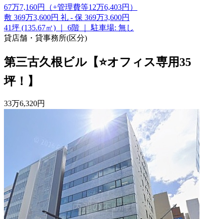
67
万
7,160
円
（+管理費等
12
万
6,403
円
）
敷
369万3,600円
礼
-
保
369万3,600円
41坪 (135.67㎡)
｜
6階
｜
駐車場: 無し
貸店舗・貸事務所(区分)
第三古久根ビル【⭐オフィス専用35
坪！】
33
万
6,320
円