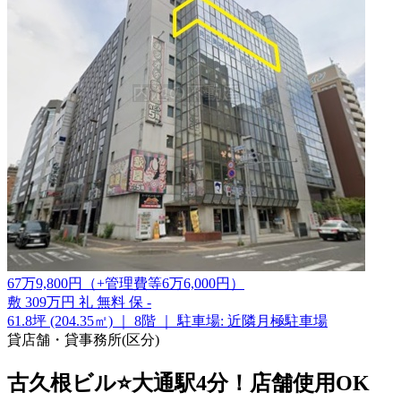
67
万
9,800
円
（+管理費等
6
万
6,000
円
）
敷
309万円
礼
無料
保
-
61.8坪 (204.35㎡)
｜
8階
｜
駐車場: 近隣月極駐車場
貸店舗・貸事務所(区分)
古久根ビル⭐大通駅4分！店舗使用OK