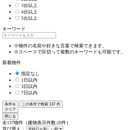
3台以上
4台以上
5台以上
キーワード
※物件の名前や好きな言葉で検索できます。
※スペースで区切って複数のキーワードも可能です。
新着物件
指定なし
1日以内
3日以内
7日以内
条件を
この条件で検索
137
件
クリア
閉じる
全137物件（建物表示件数:20件）
並び替え：