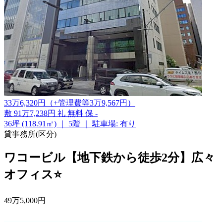
33
万
6,320
円
（+管理費等
3
万
9,567
円
）
敷
91万7,238円
礼
無料
保
-
36坪 (118.91㎡)
｜
5階
｜
駐車場: 有り
貸事務所(区分)
ワコービル【地下鉄から徒歩2分】広々
オフィス⭐
49
万
5,000
円