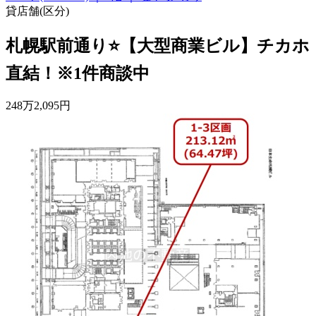
貸店舗(区分)
札幌駅前通り⭐【大型商業ビル】チカホ
直結！※1件商談中
248
万
2,095
円