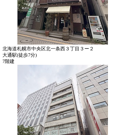
北海道札幌市中央区北一条西３丁目３ー２
大通駅
(
徒歩
7分
)
7階建