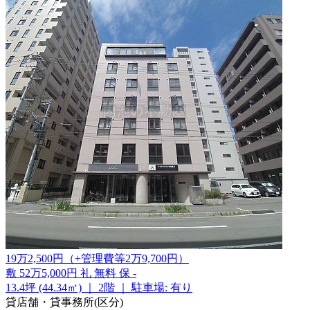
19
万
2,500
円
（+管理費等
2
万
9,700
円
）
敷
52万5,000円
礼
無料
保
-
13.4坪 (44.34㎡)
｜
2階
｜
駐車場: 有り
貸店舗・貸事務所(区分)