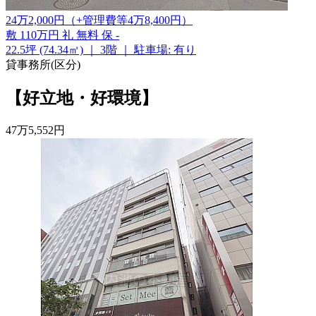
24
万
2,000
円
（+管理費等
4
万
8,400
円
）
敷
110万円
礼
無料
保
-
22.5坪 (74.34㎡)
｜
3階
｜
駐車場: 有り
貸事務所(区分)
【好立地・好環境】
47
万
5,552
円