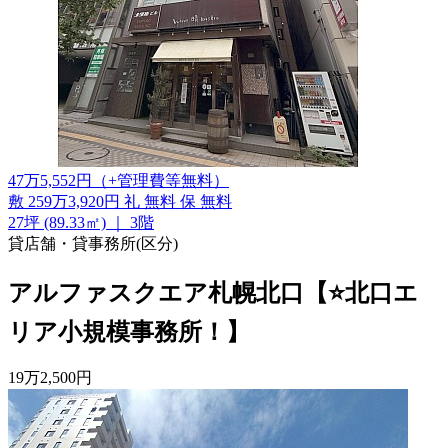
47
万
5,552
円
（+管理費等
無料
）
敷
259万3,920円
礼
無料
保
無料
27坪 (89.33㎡)
｜
3階
貸店舗・貸事務所(区分)
アルファスクエア札幌北口【⭐北口エ
リア小規模事務所！】
19
万
2,500
円