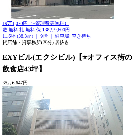
19
万
1,070
円
（+管理費等
無料
）
敷
無料
礼
無料
保
138万9,600円
11.6坪 (38.3㎡)
｜
9階
｜
駐車場: 空き待ち
貸店舗・貸事務所(区分)
居抜き
EXYビル(エクシビル)【⭐オフィス街の
飲食店43坪】
35
万
6,647
円