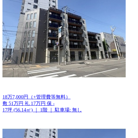
18
万
7,000
円
（+管理費等
無料
）
敷
51万円
礼
17万円
保
-
17坪 (56.14㎡)
｜
1階
｜
駐車場: 無し