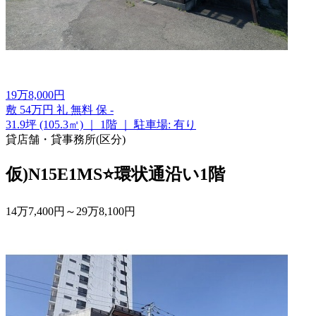
19
万
8,000
円
敷
54万円
礼
無料
保
-
31.9坪 (105.3㎡)
｜
1階
｜
駐車場: 有り
貸店舗・貸事務所(区分)
仮)N15E1MS⭐環状通沿い1階
14
万
7,400
円
～
29
万
8,100
円