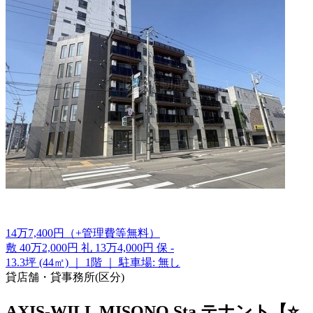
14
万
7,400
円
（+管理費等
無料
）
敷
40万2,000円
礼
13万4,000円
保
-
13.3坪 (44㎡)
｜
1階
｜
駐車場: 無し
貸店舗・貸事務所(区分)
AXIS-WILL MISONO Sta.テナント【⭐