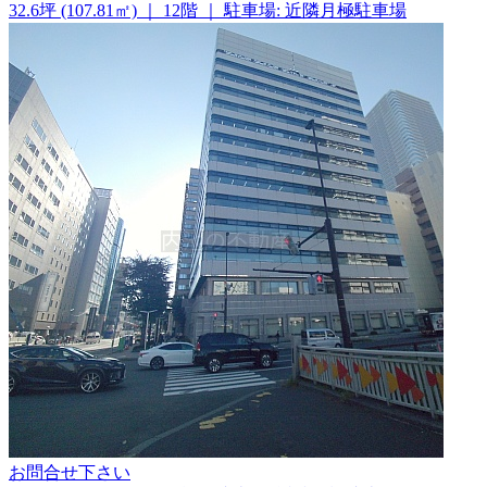
32.6坪 (107.81㎡)
｜
12階
｜
駐車場: 近隣月極駐車場
お問合せ下さい