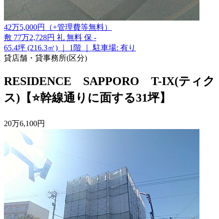
42
万
5,000
円
（+管理費等
無料
）
敷
77万2,728円
礼
無料
保
-
65.4坪 (216.3㎡)
｜
1階
｜
駐車場: 有り
貸店舗・貸事務所(区分)
RESIDENCE SAPPORO T-IX(ティク
ス)【⭐幹線通りに面する31坪】
20
万
6,100
円