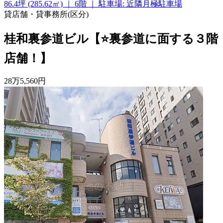
86.4坪 (285.62㎡)
｜
6階
｜
駐車場: 近隣月極駐車場
貸店舗・貸事務所(区分)
桂和裏参道ビル【⭐裏参道に面する３階
店舗！】
28
万
5,560
円