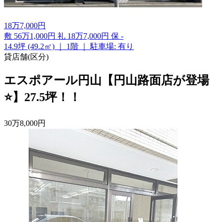
18
万
7,000
円
敷
56万1,000円
礼
18万7,000円
保
-
14.9坪 (49.2㎡)
｜
1階
｜
駐車場: 有り
貸店舗(区分)
エスポアール円山【円山路面店が登場
⭐】27.5坪！！
30
万
8,000
円