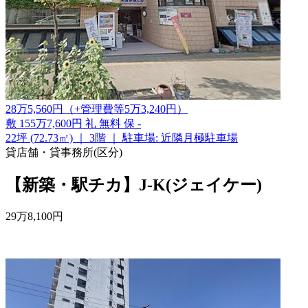
28
万
5,560
円
（+管理費等
5
万
3,240
円
）
敷
155万7,600円
礼
無料
保
-
22坪 (72.73㎡)
｜
3階
｜
駐車場: 近隣月極駐車場
貸店舗・貸事務所(区分)
【新築・駅チカ】J-K(ジェイケー)
29
万
8,100
円