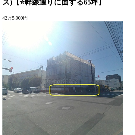
ス)【⭐幹線通りに面する65坪】
42
万
5,000
円