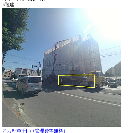
5階建
21
万
8,900
円
（+管理費等
無料
）