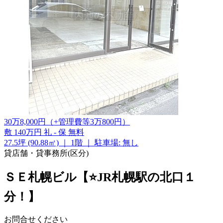
30
万
8,000
円
（+管理費等
3
万
800
円
）
敷
140万円
礼
-
保
無料
27.5坪 (90.88㎡)
｜
1階
｜
駐車場: 無し
貸店舗・貸事務所(区分)
ＳＥ札幌ビル【⭐JR札幌駅の北口１
分！】
お問合せください