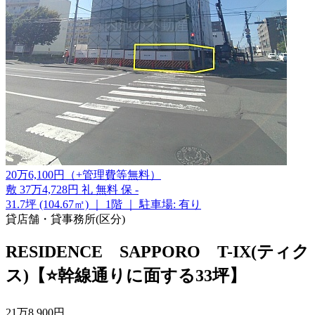
20
万
6,100
円
（+管理費等
無料
）
敷
37万4,728円
礼
無料
保
-
31.7坪 (104.67㎡)
｜
1階
｜
駐車場: 有り
貸店舗・貸事務所(区分)
RESIDENCE SAPPORO T-IX(ティク
ス)【⭐幹線通りに面する33坪】
21
万
8,900
円