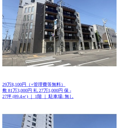
29
万
8,100
円
（+管理費等
無料
）
敷
81万3,000円
礼
27万1,000円
保
-
27坪 (89.4㎡)
｜
1階
｜
駐車場: 無し