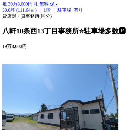
敷
39万8,000円
礼
無料
保
-
33.8坪 (111.64㎡)
｜
1階
｜
駐車場: 有り
貸店舗・貸事務所(区分)
八軒10条西13丁目事務所⭐駐車場多数🅿️
19
万
8,000
円