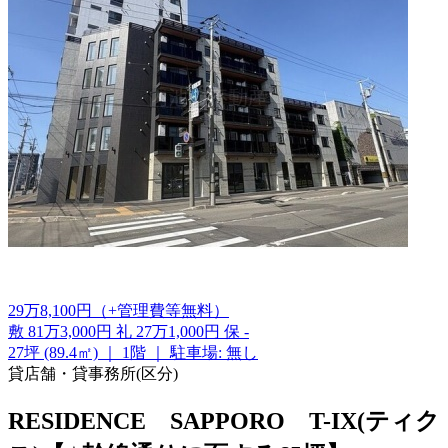
29
万
8,100
円
（+管理費等
無料
）
敷
81万3,000円
礼
27万1,000円
保
-
27坪 (89.4㎡)
｜
1階
｜
駐車場: 無し
貸店舗・貸事務所(区分)
RESIDENCE SAPPORO T-IX(ティク