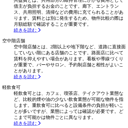
共益費とは、共用部分の維持管理にかかる費用として
借主が負担するお金のことです。廊下、エントラン
ス、共用照明、清掃などの費用に充てられることがあ
ります。賃料とは別に発生するため、物件比較の際は
月額総額で確認することが重要です。
続きを読む
空中階店舗
空中階店舗とは、2階以上や地下階など、道路に直接面
していない階にある店舗のことです。路面店に比べて
賃料を抑えやすい場合があります。看板や導線づくり
が重要で、バーやサロン、予約制店舗と相性がよいこ
とがあります。
続きを読む
軽飲食可
軽飲食可とは、カフェ、喫茶店、テイクアウト業態な
ど、比較的煙や油の少ない飲食業態が可能な物件を指
します。重飲食可に比べると設備条件の負担が軽いこ
とが多いですが、業態によっては確認が必要です。ど
こまで可能かは物件ごとに異なります。
続きを読む