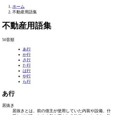
ホーム
不動産用語集
不動産用語集
50音順
あ行
か行
さ行
た行
は行
や行
ら行
あ行
居抜き
居抜きとは、前の借主が使用していた内装や設備、什