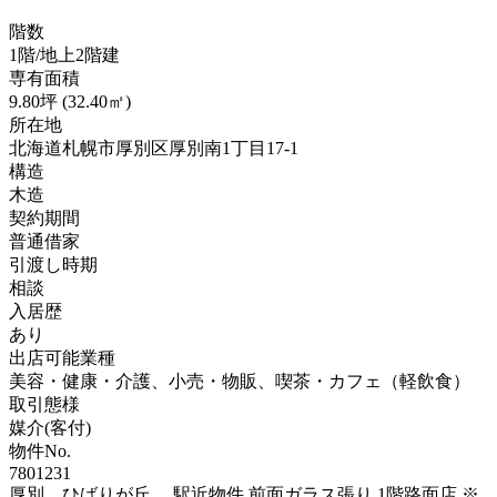
階数
1階/地上2階建
専有面積
9.80坪 (32.40㎡)
所在地
北海道札幌市厚別区厚別南1丁目17-1
構造
木造
契約期間
普通借家
引渡し時期
相談
入居歴
あり
出店可能業種
美容・健康・介護、小売・物販、喫茶・カフェ（軽飲食）
取引態様
媒介(客付)
物件No.
7801231
厚別 ひばりが丘 駅近物件 前面ガラス張り 1階路面店 ※