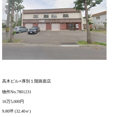
高木ビル⭐厚別１階路面店
物件No.7801231
16
万
5,000
円
9.80坪 (32.40㎡)