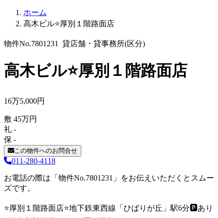
ホーム
高木ビル⭐厚別１階路面店
物件No.7801231
貸店舗・貸事務所(区分)
高木ビル⭐厚別１階路面店
16
万
5,000
円
敷
45
万
円
礼
-
保
-
この物件へのお問合せ
011-280-4118
お電話の際は「物件No.7801231」をお伝えいただくとスムー
ズです。
⭐厚別１階路面店⭐地下鉄東西線「ひばりが丘」駅6分🅿️あり