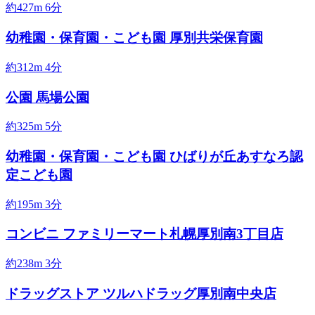
約427m
6分
幼稚園・保育園・こども園
厚別共栄保育園
約312m
4分
公園
馬場公園
約325m
5分
幼稚園・保育園・こども園
ひばりが丘あすなろ認
定こども園
約195m
3分
コンビニ
ファミリーマート札幌厚別南3丁目店
約238m
3分
ドラッグストア
ツルハドラッグ厚別南中央店