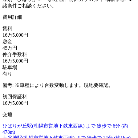
諸条件ご相談ください。
費用詳細
賃料
16万5,000円
敷金
45万円
仲介手数料
16万5,000円
駐車場
有り
備考: ※車種により台数変動します。現地要確認。
初回保証料
16万5,000円
交通
ひばりが丘駅
(札幌市営地下鉄東西線)
まで
徒歩で
6分
(約
478m)
大谷地駅
(札幌市営地下鉄東西線)
まで
徒歩で
13分
(約1km)