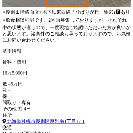
⭐厚別１階路面店⭐地下鉄東西線「ひばりが丘」駅6分🅿️あり
⭐飲食相談可能です。2区画募集しておりますが、それぞれ
中の状態が違うので、一度現地ご確認いただいた方が良いか
と思います。諸条件のご相談も承っておりますので、お気軽
にお問い合わせください。
基本情報
賃料・費用
16
万
5,000
円
敷
45万円
礼
-
保
-
間取り・専有
その他
32.4㎡
住所
北海道札幌市厚別区厚別南1丁目17-1
交通