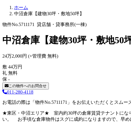
ホーム
中沼倉庫【建物30坪・敷地50坪】
物件No.5711171
貸店舗・貸事務所(一棟)
中沼倉庫【建物30坪・敷地50
24
万
2,000
円
(+管理費
無料
)
敷
44
万
円
礼
無料
保
-
この物件へのお問合せ
011-280-4118
お電話の際は「物件No.5711171」をお伝えいただくとスムー
★東区・中沼エリア★ 室内約30坪の倉庫賃貸テナントにな
い。 お手頃な倉庫物件はスグに成約になりますので、早め