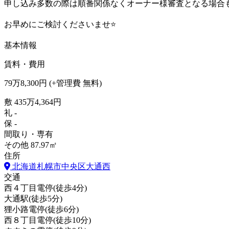
申し込み多数の際は順番関係なくオーナー様審査となる場合
お早めにご検討くださいませ⭐
基本情報
賃料・費用
79
万
8,300
円
(+管理費
無料
)
敷
435万4,364円
礼
-
保
-
間取り・専有
その他
87.97㎡
住所
北海道札幌市中央区大通西
交通
西４丁目電停
(
徒歩
4分
)
大通駅
(
徒歩
5分
)
狸小路電停
(
徒歩
6分
)
西８丁目電停
(
徒歩
10分
)