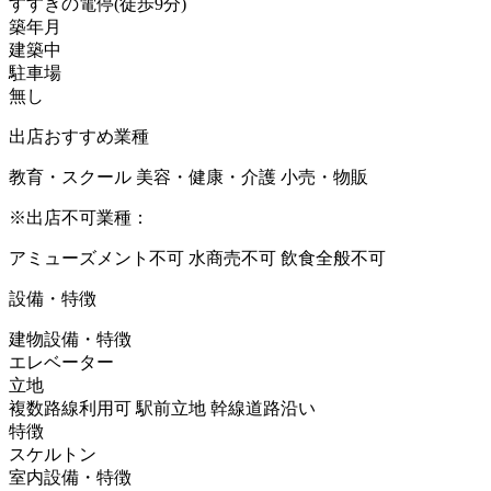
すすきの電停
(
徒歩
9分
)
築年月
建築中
駐車場
無し
出店おすすめ業種
教育・スクール
美容・健康・介護
小売・物販
※出店不可業種：
アミューズメント不可
水商売不可
飲食全般不可
設備・特徴
建物設備・特徴
エレベーター
立地
複数路線利用可
駅前立地
幹線道路沿い
特徴
スケルトン
室内設備・特徴