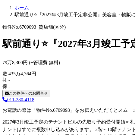
ホーム
駅前通り⭐『2027年3月竣工予定非公開』美容室・物販
物件No.6709093
貸店舗(区分)
駅前通り⭐『2027年3月竣工
79
万
8,300
円
(+管理費
無料
)
敷
435
万
4,364
円
礼
-
保
-
この物件へのお問合せ
011-280-4118
お電話の際は「物件No.6709093」をお伝えいただくとスム
2027年3月竣工予定のテナントビルの先取り予約受付開始⭐
ナントはすでに複数申し込みがあります。 2階～10階テナン